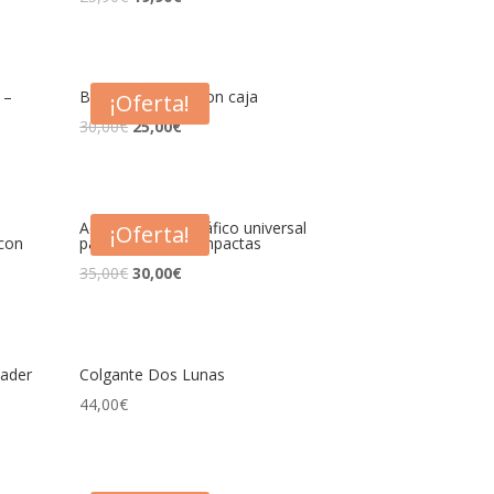
 –
Brújula de latón con caja
¡Oferta!
30,00
€
25,00
€
Adaptador fotográfico universal
¡Oferta!
 con
para cámaras compactas
35,00
€
30,00
€
aader
Colgante Dos Lunas
44,00
€