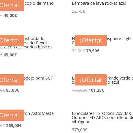
alView Microscopio de mano
Lámpara de lava rocket azul
¡Oferta!
Omegon
52,75
€
0
€
49,00
€
e Regalo Transbordador
HOT BLUE – Atmosphere Light
¡Oferta!
¡Oferta!
ial 40º Aniversario Revell
Colour
ta con accesorios básicos
99,00
€
79,90
€
5
€
65,00
€
nal 2″ con espejo para SCT
Lámpara de lava grande verde 
¡Oferta!
¡Oferta!
er)
base negra y líquido azul
00
€
85,00
€
135,00
€
101,25
€
copio Celestron AstroMaster
Binoculares TS-Optics 7x50MX
¡Oferta!
Q
Outdoor ED APO, con relleno d
nitrógeno
00
€
269,00
€
379,00
€