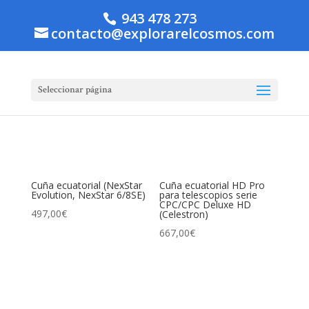
943 478 273
contacto@explorarelcosmos.com
Seleccionar página
Cuña ecuatorial (NexStar
Cuña ecuatorial HD Pro
Evolution, NexStar 6/8SE)
para telescopios serie
CPC/CPC Deluxe HD
497,00
€
(Celestron)
667,00
€