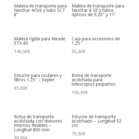
Maleta de transporte para
Maleta de transporte para
NexStar 4/5/6 y tubo SCT
NexStar 8 SE y tubos
8″
ópticos de 9,25″ y 11″
Maleta rígida para Meade
Caja para accesorios de
ETX-80
1.25″
140,00
€
55,00
€
Estuche para oculares y
Bolsa de transporte
filtros 1.25″ – Kepler
acolchada para
telescopios pequeños
65,00
€
100,00
€
Bolsa de transporte
Estuche de transporte
acolchada con divisores
acolchado – Longitud 52
internos flexibles –
cm
Longitud 800 mm
75,50
€
99,90
€