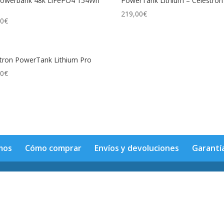
Powerbank 48k LiFePO4 154Wh
PowerTank Lithium – Celestron
219,00
€
00
€
tron PowerTank Lithium Pro
00
€
mos
Cómo comprar
Envíos y devoluciones
Garantí