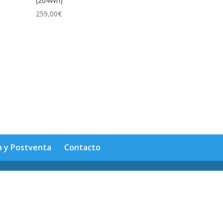
(204Wh)
259,00
€
a y Postventa
Contacto