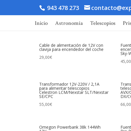
943 478 273
contacto@exp
Inicio
Astronomía
Telescopios
Pri
Cable de alimentación de 12V con
Fuent
clavija para encendedor del coche
encen
Sky-
29,00
€
45,0
Transformador 12V-220V / 2,1A
Trans
para alimentar telescopios
teles
Celestron LCM/Nexstar SLT/Nexstar
AVX/
SE/CPC
DX/C
55,00
€
66,0
Omegon Powerbank 38k 144Wh
Fuen