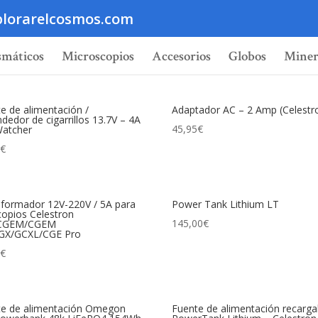
lorarelcosmos.com
smáticos
Microscopios
Accesorios
Globos
Miner
e de alimentación /
Adaptador AC – 2 Amp (Celestr
dedor de cigarrillos 13.7V – 4A
45,95
€
Watcher
0
€
formador 12V-220V / 5A para
Power Tank Lithium LT
copios Celestron
145,00
€
CGEM/CGEM
GX/GCXL/CGE Pro
0
€
te de alimentación Omegon
Fuente de alimentación recarga