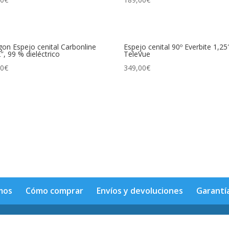
n Espejo cenital Carbonline
Espejo cenital 90º Everbite 1,25
2″, 99 % dieléctrico
TeleVue
00
€
349,00
€
mos
Cómo comprar
Envíos y devoluciones
Garantí