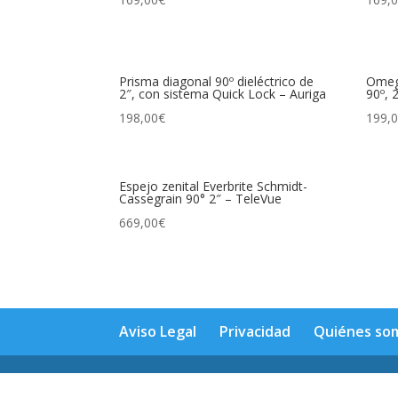
Prisma diagonal 90º dieléctrico de
Omego
2″, con sistema Quick Lock – Auriga
90º, 
198,00
€
199,
Espejo zenital Everbrite Schmidt-
Cassegrain 90° 2″ – TeleVue
669,00
€
Aviso Legal
Privacidad
Quiénes so