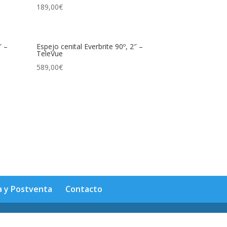
189,00
€
″ –
Espejo cenital Everbrite 90º, 2″ –
TeleVue
589,00
€
a y Postventa
Contacto