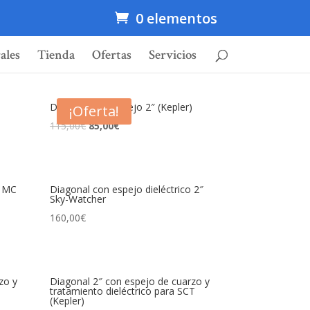
0 elementos
ales
Tienda
Ofertas
Servicios
Diagonal con espejo 2″ (Kepler)
¡Oferta!
115,00
€
85,00
€
i MC
Diagonal con espejo dieléctrico 2″
Sky-Watcher
160,00
€
zo y
Diagonal 2″ con espejo de cuarzo y
tratamiento dieléctrico para SCT
(Kepler)