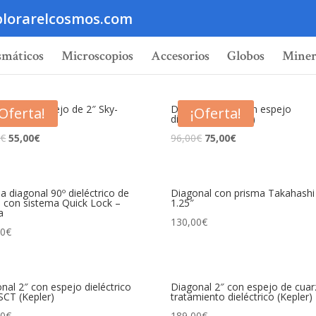
lorarelcosmos.com
smáticos
Microscopios
Accesorios
Globos
Miner
nal con espejo de 2″ Sky-
Diagonal 1.25″ con espejo
¡Oferta!
¡Oferta!
her
dieléctrico (Kepler)
0
€
55,00
€
96,00
€
75,00
€
a diagonal 90º dieléctrico de
Diagonal con prisma Takahash
, con sistema Quick Lock –
1.25″
a
130,00
€
00
€
nal 2″ con espejo dieléctrico
Diagonal 2″ con espejo de cuar
SCT (Kepler)
tratamiento dieléctrico (Kepler)
00
€
189,00
€