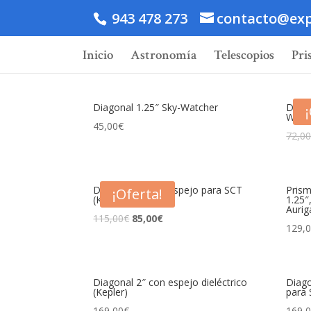
943 478 273
contacto@exp
Inicio
Astronomía
Telescopios
Pri
Diagonal 1.25″ Sky-Watcher
Diago
Watc
45,00
€
72,0
Diagonal 2″ con espejo para SCT
Prism
¡Oferta!
(Kepler)
1.25″
Aurig
115,00
€
85,00
€
129,
Diagonal 2″ con espejo dieléctrico
Diago
(Kepler)
para 
169,00
€
169,