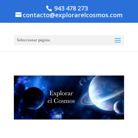
943 478 273
contacto@explorarelcosmos.com
Seleccionar página