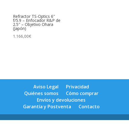
Refractor TS-Optics 6″
f/5.9 – Enfocador R&P de
2.5″ – Objetivo Ohara
(Japón)
1.166,00
€
Aviso Legal
Privacidad
Quiénes somos
Cómo comprar
Envíos y devoluciones
Garantía y Postventa
Contacto