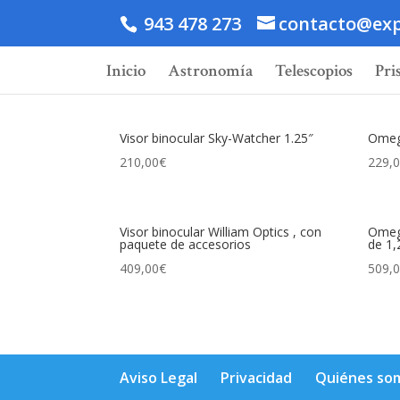
943 478 273
contacto@exp
Inicio
Astronomía
Telescopios
Pri
Visor binocular Sky-Watcher 1.25″
Omego
210,00
€
229,
Visor binocular William Optics , con
Omego
paquete de accesorios
de 1,
409,00
€
509,
Aviso Legal
Privacidad
Quiénes so