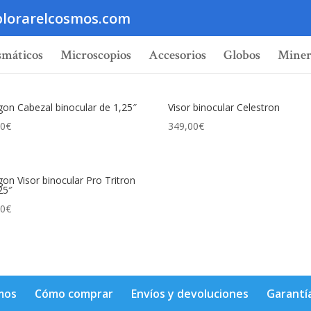
lorarelcosmos.com
smáticos
Microscopios
Accesorios
Globos
Miner
n Cabezal binocular de 1,25″
Visor binocular Celestron
00
€
349,00
€
n Visor binocular Pro Tritron
25″
00
€
mos
Cómo comprar
Envíos y devoluciones
Garantí