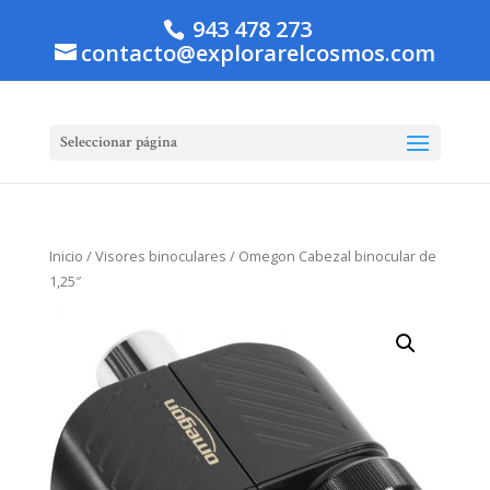
943 478 273
contacto@explorarelcosmos.com
Seleccionar página
Inicio
/
Visores binoculares
/ Omegon Cabezal binocular de
1,25″