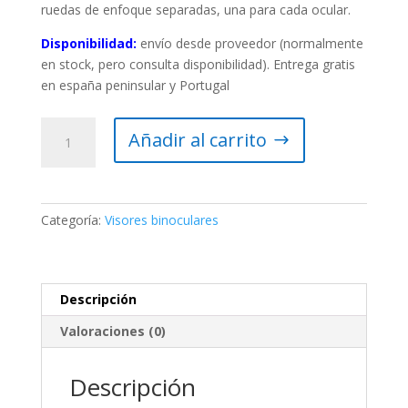
ruedas de enfoque separadas, una para cada ocular.
Disponibilidad:
envío desde proveedor (normalmente
en stock, pero consulta disponibilidad). Entrega gratis
en españa peninsular y Portugal
Omegon
Añadir al carrito
Cabezal
binocular
de
1,25"
Categoría:
Visores binoculares
cantidad
Descripción
Valoraciones (0)
Descripción