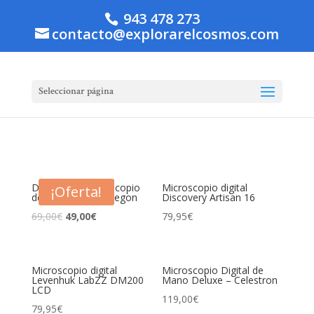
943 478 273
contacto@explorarelcosmos.com
Seleccionar página
DigitalView Microscopio
Microscopio digital
¡Oferta!
de mano USB Omegon
Discovery Artisan 16
69,00
€
49,00
€
79,95
€
Microscopio digital
Microscopio Digital de
Levenhuk LabZZ DM200
Mano Deluxe – Celestron
LCD
119,00
€
79,95
€