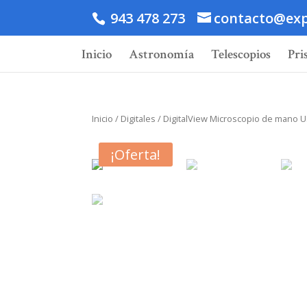
943 478 273
contacto@exp
Inicio
Astronomía
Telescopios
Pri
Inicio
/
Digitales
/ DigitalView Microscopio de mano
¡Oferta!