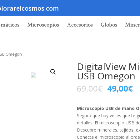
lorarelcosmos.com
smáticos
Microscopios
Accesorios
Globos
Miner
 USB Omegon
DigitalView M
USB Omegon
69,00
€
49,00
€
Microscopio USB de mano Om
Seguro que hay veces que te g
detalles. El microscopio USB 
Descubre minerales, tejidos, e
Conecta el microscopio al orde