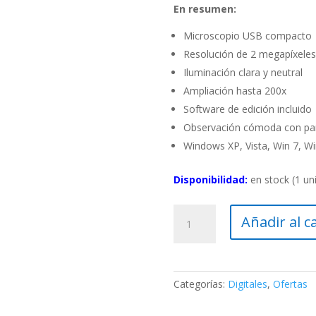
En resumen:
Microscopio USB compacto
Resolución de 2 megapíxeles
Iluminación clara y neutral
Ampliación hasta 200x
Software de edición incluido
Observación cómoda con pan
Windows XP, Vista, Win 7, Wi
Disponibilidad:
en stock (1 un
DigitalView
Añadir al c
Microscopio
de
mano
USB
Categorías:
Digitales
,
Ofertas
Omegon
cantidad