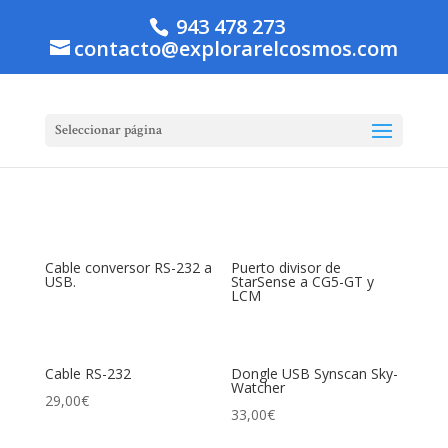
943 478 273
contacto@explorarelcosmos.com
Seleccionar página
Cable conversor RS-232 a
Puerto divisor de
USB.
StarSense a CG5-GT y
LCM
Cable RS-232
Dongle USB Synscan Sky-
Watcher
29,00
€
33,00
€