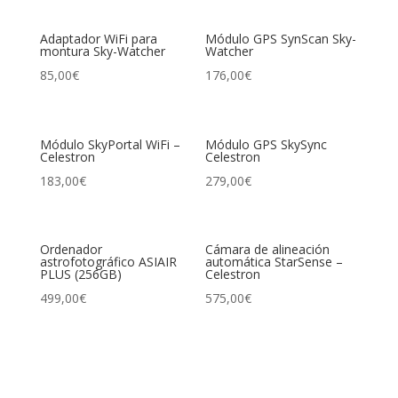
Adaptador WiFi para
Módulo GPS SynScan Sky-
montura Sky-Watcher
Watcher
85,00
€
176,00
€
Módulo SkyPortal WiFi –
Módulo GPS SkySync
Celestron
Celestron
183,00
€
279,00
€
Ordenador
Cámara de alineación
astrofotográfico ASIAIR
automática StarSense –
PLUS (256GB)
Celestron
499,00
€
575,00
€