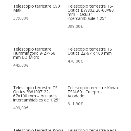
Telescopio terrestre C90
Telescopio terrestre TS-
Mak
Optics BW80Z 20-60×80
mm – Ocular
379,00
€
intercambiable 1.25″
399,00
€
Telescopio terrestre
Telescopio terrestre TS
Hummingbird 9-27×56
Optics 22-67 x 100 mm
mm ED Micro
470,00
€
445,00
€
Telescopio terrestre TS-
Telescopio terrestre Kowa
Optics BW100Z 22-
TSN-601 Cuerpo –
67×100 mm – oculares
Acodado
intercambiables de 1,25″
611,90
€
499,00
€
Telescopio terrestre Kowa
Telescopio terrestre Regal