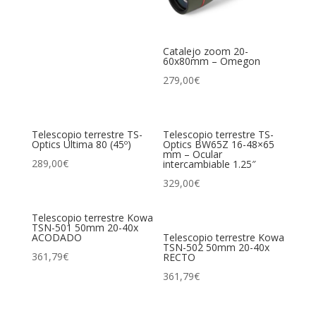
Catalejo zoom 20-
60x80mm – Omegon
279,00
€
Telescopio terrestre TS-
Telescopio terrestre TS-
Optics Ultima 80 (45º)
Optics BW65Z 16-48×65
mm – Ocular
289,00
€
intercambiable 1.25″
329,00
€
Telescopio terrestre Kowa
TSN-501 50mm 20-40x
ACODADO
Telescopio terrestre Kowa
TSN-502 50mm 20-40x
361,79
€
RECTO
361,79
€