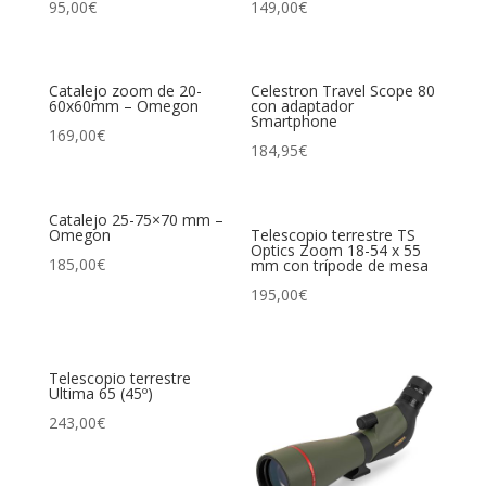
95,00
€
149,00
€
Catalejo zoom de 20-
Celestron Travel Scope 80
60x60mm – Omegon
con adaptador
Smartphone
169,00
€
184,95
€
Catalejo 25-75×70 mm –
Omegon
Telescopio terrestre TS
Optics Zoom 18-54 x 55
185,00
€
mm con trípode de mesa
195,00
€
Telescopio terrestre
Ultima 65 (45º)
243,00
€