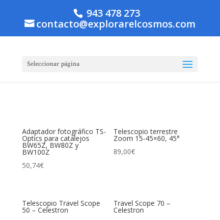
943 478 273
contacto@explorarelcosmos.com
Seleccionar página
Adaptador fotográfico TS-
Telescopio terrestre
Optics para catalejos
Zoom 15-45×60, 45°
BW65Z, BW80Z y
89,00
€
BW100Z
50,74
€
Telescopio Travel Scope
Travel Scope 70 –
50 – Celestron
Celestron