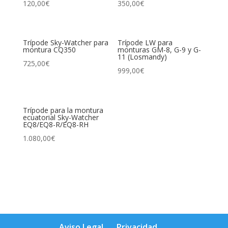
120,00
€
350,00
€
Trípode Sky-Watcher para
Trípode LW para
montura CQ350
monturas GM-8, G-9 y G-
11 (Losmandy)
725,00
€
999,00
€
Trípode para la montura
ecuatorial Sky-Watcher
EQ8/EQ8-R/EQ8-RH
1.080,00
€
Aviso Legal
Privacidad