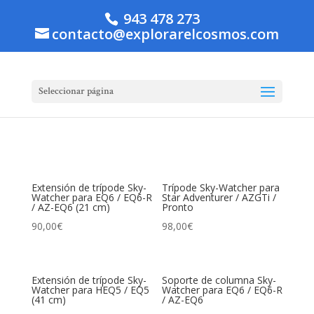
943 478 273
contacto@explorarelcosmos.com
Seleccionar página
Extensión de trípode Sky-
Trípode Sky-Watcher para
Watcher para EQ6 / EQ6-R
Star Adventurer / AZGTi /
/ AZ-EQ6 (21 cm)
Pronto
90,00
€
98,00
€
Extensión de trípode Sky-
Soporte de columna Sky-
Watcher para HEQ5 / EQ5
Watcher para EQ6 / EQ6-R
(41 cm)
/ AZ-EQ6