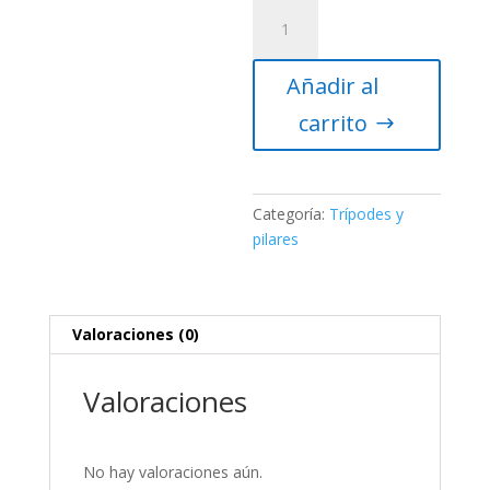
Extensión
de
trípode
Añadir al
Sky-
Watcher
carrito
para
EQ6
/
EQ6-
Categoría:
Trípodes y
R
pilares
/
AZ-
EQ6
Valoraciones (0)
(21
cm)
cantidad
Valoraciones
No hay valoraciones aún.