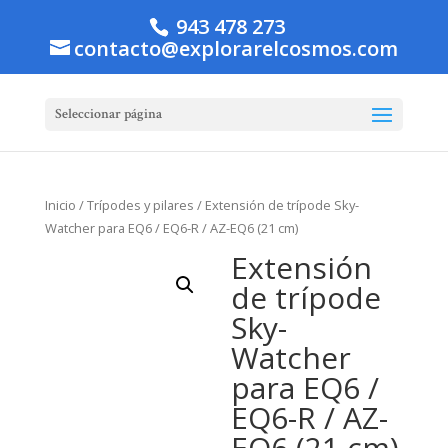
943 478 273
contacto@explorarelcosmos.com
Seleccionar página
Inicio
/
Trípodes y pilares
/ Extensión de trípode Sky-
Watcher para EQ6 / EQ6-R / AZ-EQ6 (21 cm)
Extensión
de trípode
Sky-
Watcher
para EQ6 /
EQ6-R / AZ-
EQ6 (21 cm)