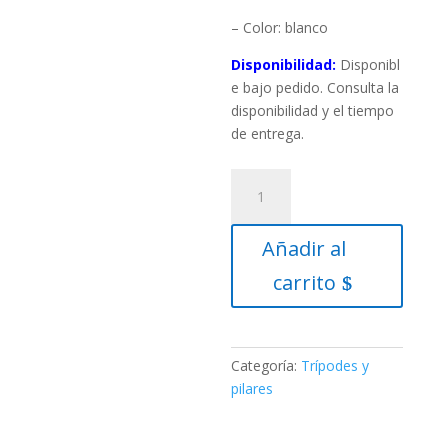
– Color: blanco
Disponibilidad:
Disponibl
e bajo pedido. Consulta la
disponibilidad y el tiempo
de entrega.
Soporte
de
columna
Añadir al
Sky-
Watcher
carrito
para
EQ6
/
EQ6-
Categoría:
Trípodes y
R
pilares
/
AZ-