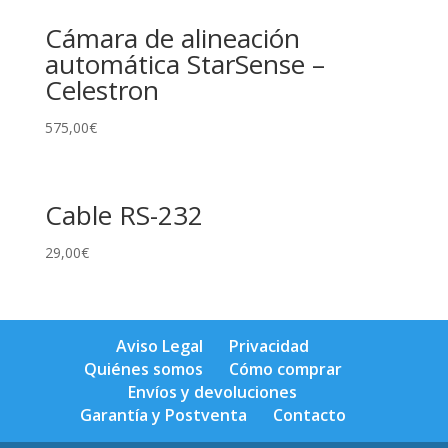
Cámara de alineación
automática StarSense –
Celestron
575,00
€
Cable RS-232
29,00
€
Aviso Legal
Privacidad
Quiénes somos
Cómo comprar
Envíos y devoluciones
Garantía y Postventa
Contacto