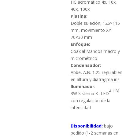
HC acromático 4x, 10x,
40x, 100x
Platina:
Doble sujeción, 125×115
mm, movimiento XY
70×30 mm
Enfoque:
Coaxial Mandos macro y
micrométrico
Condensador:
Abbe, A.N. 1.25 regulablen
en altura y diafragma iris
Iluminador:
2 TM
3W Sistema X- LED
con regulación de la
intensidad
Disponibilidad:
bajo
pedido (1-2 semanas en