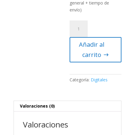
general + tiempo de
envío)
Microscopio
Optika
B-
Añadir al
190TBPL
cantidad
carrito
Categoría:
Digitales
Valoraciones (0)
Valoraciones