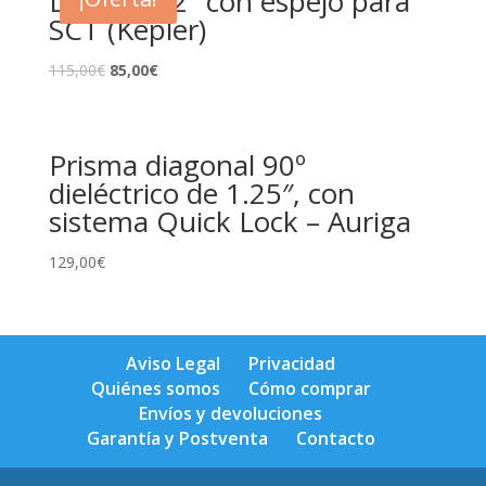
Diagonal 2″ con espejo para
SCT (Kepler)
115,00
€
85,00
€
Prisma diagonal 90º
dieléctrico de 1.25″, con
sistema Quick Lock – Auriga
129,00
€
Aviso Legal
Privacidad
Quiénes somos
Cómo comprar
Envíos y devoluciones
Garantía y Postventa
Contacto