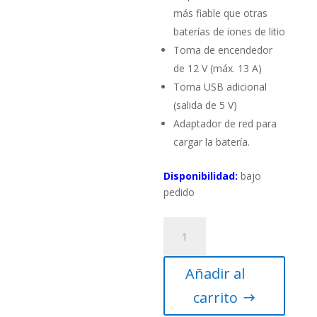
más fiable que otras
baterías de iones de litio
Toma de encendedor
de 12 V (máx. 13 A)
Toma USB adicional
(salida de 5 V)
Adaptador de red para
cargar la batería.
Disponibilidad:
bajo
pedido
Fuente
de
alimentación
Añadir al
Omegon
Pro
carrito
Powerbank