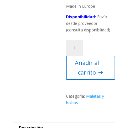
Made in Europe
Disponibilidad:
Envío
desde proveedor
(consulta disponibilidad)
Oklop
Bolsa
de
Añadir al
transporte
para
carrito
Sky-
Watcher
EQ6-
R
Categoría:
Maletas y
cantidad
bolsas
Descripción