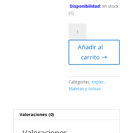
Disponibilidad:
en stock
(1)
Estuche
para
oculares
Añadir al
y
filtros
carrito
1.25"
-
Kepler
cantidad
Categorías:
Kepler
,
Maletas y bolsas
Valoraciones (0)
Valoraciones