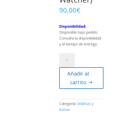
90,00
€
Disponibilidad:
Disponible bajo pedido.
Consulta la disponibilidad
y el tiempo de entrega.
Maleta
de
aluminio
Añadir al
para
EQ3-
carrito
2/NEQ3-
2
(Sky-
Watcher)
Categoría:
Maletas y
cantidad
bolsas