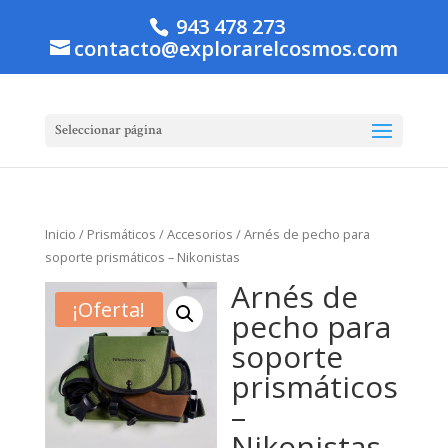
943 478 273
contacto@explorarelcosmos.com
Seleccionar página
Inicio
/
Prismáticos
/
Accesorios
/ Arnés de pecho para
soporte prismáticos – Nikonistas
Arnés de
¡Oferta!
pecho para
soporte
prismáticos
–
Nikonistas