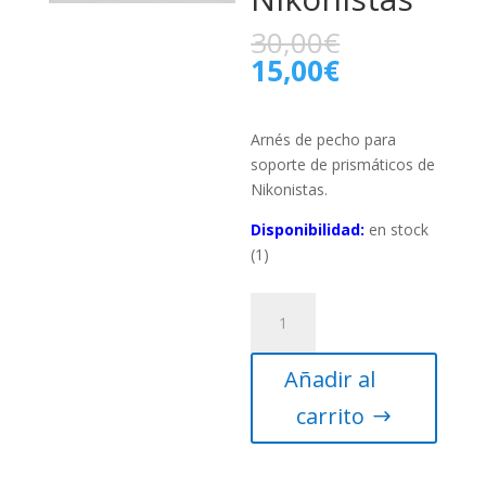
30,00
€
15,00
€
Arnés de pecho para
soporte de prismáticos de
Nikonistas.
Disponibilidad:
en stock
(1)
Arnés
de
pecho
Añadir al
para
soporte
carrito
prismáticos
-
Nikonistas