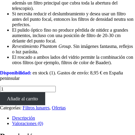
además un filtro principal que cubra toda la abertura del
telescopio).
Si necesita reducir el deslumbramiento y desea usar un filtro
antes del punto focal, entonces los filtros de densidad neutra son
perfectos.
El pulido óptico fino no produce pérdida de nitidez a grandes
aumentos, incluso con una posición de filtro de 20-30 cm
delante del punto focal.
Revestimiento Phantom Group
. Sin imágenes fantasma, reflejos
o luz parásita.
El roscado a ambos lados del vidrio permite la combinación con
otros filtros (por ejemplo, filtros de color de Baader).
Disponibilidad:
en stock (1). Gastos de envío: 8,95 € en España
peninsular
Filtro
Densidad
Añadir al carrito
Neutra
1.25"
Categorías:
Filtros lunares
,
Ofertas
Baader
Planetarium
Descripción
(ND
Valoraciones (0)
0.6,
T=