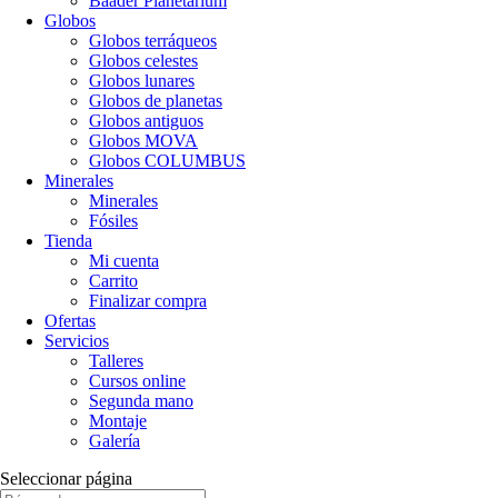
Baader Planetarium
Globos
Globos terráqueos
Globos celestes
Globos lunares
Globos de planetas
Globos antiguos
Globos MOVA
Globos COLUMBUS
Minerales
Minerales
Fósiles
Tienda
Mi cuenta
Carrito
Finalizar compra
Ofertas
Servicios
Talleres
Cursos online
Segunda mano
Montaje
Galería
Seleccionar página