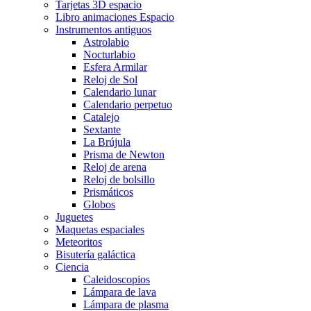
Tarjetas 3D espacio
Libro animaciones Espacio
Instrumentos antiguos
Astrolabio
Nocturlabio
Esfera Armilar
Reloj de Sol
Calendario lunar
Calendario perpetuo
Catalejo
Sextante
La Brújula
Prisma de Newton
Reloj de arena
Reloj de bolsillo
Prismáticos
Globos
Juguetes
Maquetas espaciales
Meteoritos
Bisutería galáctica
Ciencia
Caleidoscopios
Lámpara de lava
Lámpara de plasma