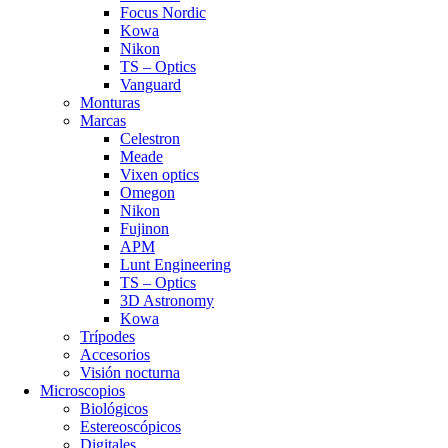
Focus Nordic
Kowa
Nikon
TS – Optics
Vanguard
Monturas
Marcas
Celestron
Meade
Vixen optics
Omegon
Nikon
Fujinon
APM
Lunt Engineering
TS – Optics
3D Astronomy
Kowa
Trípodes
Accesorios
Visión nocturna
Microscopios
Biológicos
Estereoscópicos
Digitales