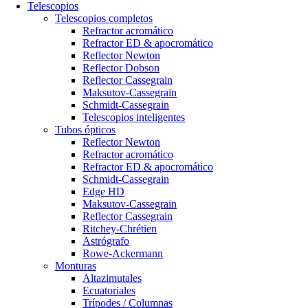
Telescopios
Telescopios completos
Refractor acromático
Refractor ED & apocromático
Reflector Newton
Reflector Dobson
Reflector Cassegrain
Maksutov-Cassegrain
Schmidt-Cassegrain
Telescopios inteligentes
Tubos ópticos
Reflector Newton
Refractor acromático
Refractor ED & apocromático
Schmidt-Cassegrain
Edge HD
Maksutov-Cassegrain
Reflector Cassegrain
Ritchey-Chrétien
Astrógrafo
Rowe-Ackermann
Monturas
Altazimutales
Ecuatoriales
Trípodes / Columnas