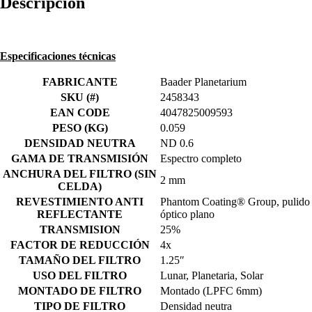
Descripción
25
%)
cantidad
Especificaciones técnicas
FABRICANTE
Baader Planetarium
SKU (#)
2458343
EAN CODE
4047825009593
PESO (KG)
0.059
DENSIDAD NEUTRA
ND 0.6
GAMA DE TRANSMISIÓN
Espectro completo
ANCHURA DEL FILTRO (SIN
2 mm
CELDA)
REVESTIMIENTO ANTI
Phantom Coating® Group, pulido
REFLECTANTE
óptico plano
TRANSMISION
25%
FACTOR DE REDUCCIÓN
4x
TAMAÑO DEL FILTRO
1.25″
USO DEL FILTRO
Lunar, Planetaria, Solar
MONTADO DE FILTRO
Montado (LPFC 6mm)
TIPO DE FILTRO
Densidad neutra