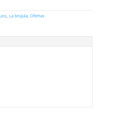
guos
,
La brújula
,
Ofertas