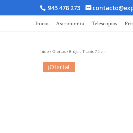
943 478 273
contacto@exp
Inicio
Astronomía
Telescopios
Pri
Inicio
/
Ofertas
/ Brújula Titanic 7,5 cm
¡Oferta!