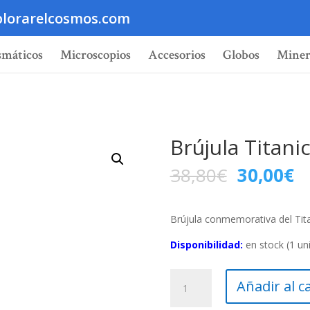
lorarelcosmos.com
smáticos
Microscopios
Accesorios
Globos
Miner
Brújula Titani
38,80
€
30,00
€
Brújula conmemorativa del Tita
Disponibilidad:
en stock (1 uni
Brújula
Añadir al c
Titanic
7,5