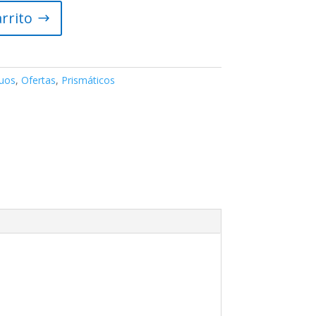
arrito
guos
,
Ofertas
,
Prismáticos