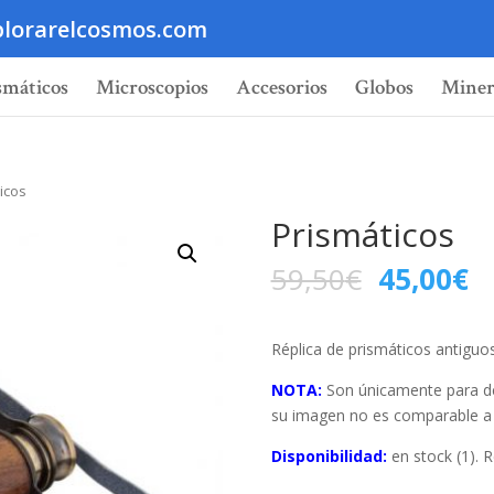
lorarelcosmos.com
smáticos
Microscopios
Accesorios
Globos
Miner
icos
Prismáticos
59,50
€
45,00
€
Réplica de prismáticos antiguos
NOTA:
Son únicamente para de
su imagen no es comparable a l
Disponibilidad:
en stock (1). R