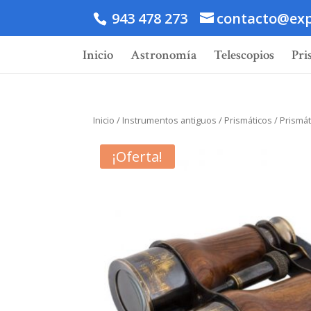
943 478 273
contacto@exp
Inicio
Astronomía
Telescopios
Pri
Inicio
/
Instrumentos antiguos
/
Prismáticos
/ Prismát
¡Oferta!