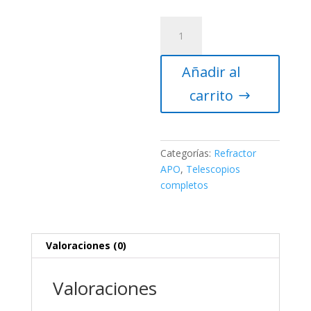
Telescopio
Sky-
Watcher
Añadir al
Refractor
APO
carrito
Esprit
80ED
Pro
triplet
Categorías:
Refractor
AZEQ6
APO
,
Telescopios
(Pro
completos
Go-
To)
cantidad
Valoraciones (0)
Valoraciones