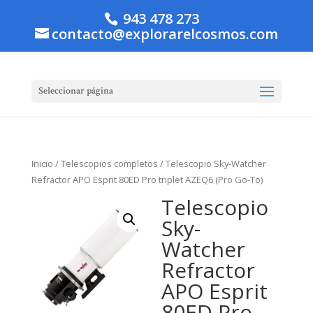
943 478 273
contacto@explorarelcosmos.com
Seleccionar página
Inicio
/
Telescopios completos
/ Telescopio Sky-Watcher
Refractor APO Esprit 80ED Pro triplet AZEQ6 (Pro Go-To)
Telescopio
Sky-
Watcher
Refractor
APO Esprit
80ED Pro