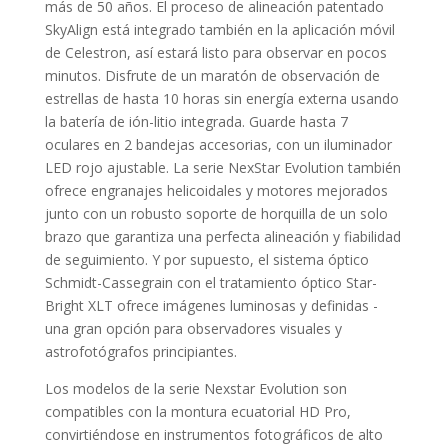
más de 50 años. El pro­ceso de alineación patentado
SkyAlign está integrado también en la aplicación móvil
de Celestron, así estará listo para observar en pocos
minutos. Disfrute de un maratón de observación de
estrellas de hasta 10 horas sin energía externa usando
la batería de ión­-litio inte­grada. Guarde hasta 7
oculares en 2 bandejas accesorias, con un ilu­minador
LED rojo ajustable. La serie NexStar Evolution también
ofrece engranajes helicoidales y motores mejorados
junto con un ro­busto soporte de horquilla de un solo
brazo que garantiza una per­fecta alineación y fiabilidad
de seguimiento. Y por supuesto, el sistema óptico
Schmidt­-Cassegrain con el tratamiento óptico Star­
Bright XLT ofrece imágenes luminosas y definidas ­-
una gran opción para observadores visuales y
astrofotógrafos principiantes.
Los modelos de la serie Nexstar Evolution son
compatibles con la montura ecuatorial HD Pro,
convirtiéndose en instrumentos fotográ­ficos de alto