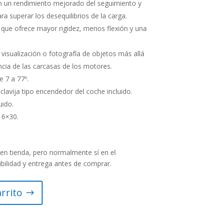
un rendimiento mejorado del se­guimiento y
 superar los des­equilibrios de la carga.
o que ofrece mayor rigidez, menos flexión y una
isualización o fotografía de ob­jetos más allá
encia de las carcasas de los motores.
e 7 a 77º.
clavija tipo encendedor del coche incluido.
uido.
 6×30.
en tienda, pero normalmente sí en el
ibilidad y entrega antes de comprar.
arrito