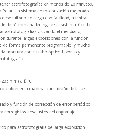
obtener astrofotografías en menos de 20 minutos,
 la Polar. Un sistema de motorización mejo­rado
o desequilibrio de carga con facilidad, mientras
pode de 51 mm añaden rigidez al sistema. Con la
zar astrofotografías cruzando el meridiano,
ión durante largas exposiciones con la función
dico de forma permanente programable, y mucho
ia montura con su tubo óptico favorito y
rofotografía.
 (235 mm) a f/10.
ara obtener la máxima transmisión de la luz.
rado y función de corrección de error periódico
corregir los des­ajustes del engranaje
co para astrofotografía de larga exposición.