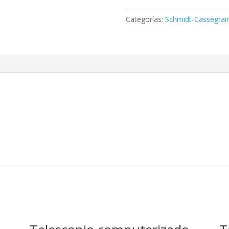
Cassegrain
Avanzada
Categorías:
Schmidt-Cassegrai
VX
9.25
cantidad