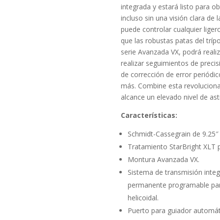
integrada y estará listo para 
incluso sin una visión clara de
puede controlar cualquier liger
que las robustas patas del trí
serie Avanzada VX, podrá reali­
realizar seguimientos de precis
de co­rrección de error perió
más. Combine esta revolucionar
alcance un elevado nivel de ast
Características:
Schmidt-Cassegrain de 9.25″
Tratamiento StarBright XLT p
Montura Avanzada VX.
Sistema de transmisión integ
permanente programable para 
helicoidal.
Puerto para guiador automáti