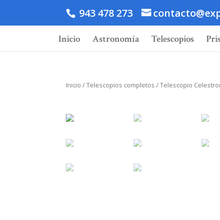
943 478 273
contacto@exp
Inicio
Astronomía
Telescopios
Pri
Inicio
/
Telescopios completos
/ Telescopio Celestr