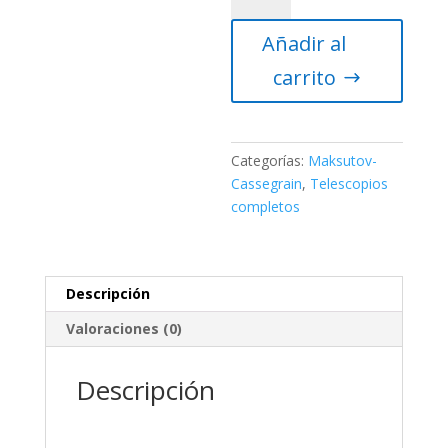
Watcher
Añadir al
Mak
180
carrito
Black
Diamond
sobre
AZ-
Categorías:
Maksutov-
EQ6
Cassegrain
,
Telescopios
(Pro
completos
Go-
To)
cantidad
Descripción
Valoraciones (0)
Descripción