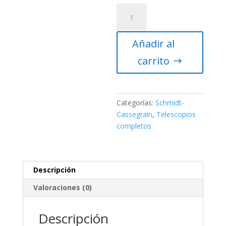
Telescopio
computerizado
Celestron
Añadir al
NexStar
5SE
carrito
cantidad
Categorías:
Schmidt-
Cassegrain
,
Telescopios
completos
Descripción
Valoraciones (0)
Descripción