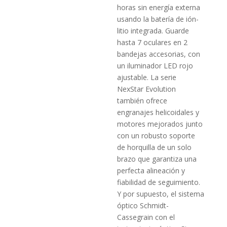
horas sin energía externa
usando la batería de ión­-
litio inte­grada. Guarde
hasta 7 oculares en 2
bandejas accesorias, con
un ilu­minador LED rojo
ajustable. La serie
NexStar Evolution
también ofrece
engranajes helicoidales y
motores mejorados junto
con un ro­busto soporte
de horquilla de un solo
brazo que garantiza una
per­fecta alineación y
fiabilidad de seguimiento.
Y por supuesto, el sistema
óptico Schmidt­-
Cassegrain con el