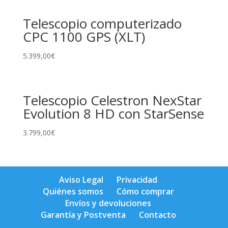
Telescopio computerizado
CPC 1100 GPS (XLT)
5.399,00
€
Telescopio Celestron NexStar
Evolution 8 HD con StarSense
3.799,00
€
Aviso Legal
Privacidad
Quiénes somos
Cómo comprar
Envíos y devoluciones
Garantía y Postventa
Contacto