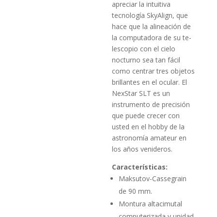
apreciar la intuitiva
tecnología SkyAlign, que
hace que la alineación de
la computadora de su te­
lescopio con el cielo
nocturno sea tan fácil
como centrar tres obje­tos
brillantes en el ocular. El
NexStar SLT es un
instrumento de precisión
que puede crecer con
usted en el hobby de la
astrono­mía amateur en
los años venideros.
Características:
Maksutov-Cassegrain
de 90 mm.
Montura altacimutal
computerizada y unidad