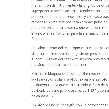
(transmisión del filtro frente a la longitud de ond
superponerse perfectamente cuando están en b
proporcionar la mejor resolución y contraste po
etalones en este sistema serán emparejados en l
para proporcionar un sistema que esté optimiza
el funcionamiento como para la eliminación de 
fantasma.
El Etalon interno del telescopio está equipado c
sistema de sintonización o ajuste de presión de a
Tuner”. El Etalon del filtro externo está provisto
mecánico de ajuste por inclinación.
El filtro de bloqueo es el B1200. El B1200 es bue
la observación solar visual como para la astrofoto
La diagonal en la que está instalado el filtro de 
equipada de serie para oculares de 1,25 ” y con 
de cámara T2.
El enfoque fino se consigue con un enfocador F