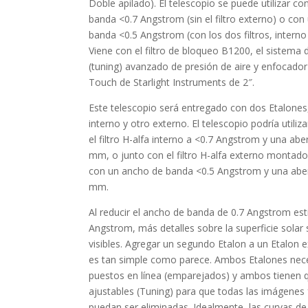
Doble apilado). El telescopio se puede utilizar c
banda <0.7 Angstrom (sin el filtro externo) o co
banda <0.5 Angstrom (con los dos filtros, interno
Viene con el filtro de bloqueo B1200, el sistema 
(tuning) avanzado de presión de aire y enfocador
Touch de Starlight Instruments de 2″.
Este telescopio será entregado con dos Etalones
interno y otro externo. El telescopio podría utiliz
el filtro H-alfa interno a <0.7 Angstrom y una abe
mm, o junto con el filtro H-alfa externo montado 
con un ancho de banda <0.5 Angstrom y una abe
mm.
Al reducir el ancho de banda de 0.7 Angstrom es
Angstrom, más detalles sobre la superficie solar
visibles. Agregar un segundo Etalon a un Etalon e
es tan simple como parece. Ambos Etalones nece
puestos en línea (emparejados) y ambos tienen 
ajustables (Tuning) para que todas las imágenes
puedan ser eliminadas. Idealmente, las curvas de