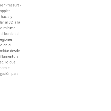
re “Pressure-
oppler
 hacia y
ar al 3D a la
cto mínimo
el borde del
regiones
to en el
cambiar desde
 filamento a
ed, lo que
para el
igación para