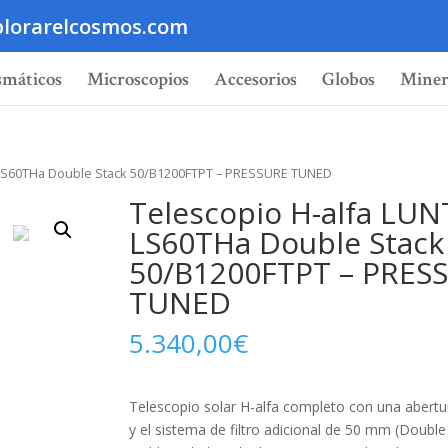
lorarelcosmos.com
smáticos
Microscopios
Accesorios
Globos
Miner
 LS60THa Double Stack 50/B1200FTPT – PRESSURE TUNED
Telescopio H-alfa LUN
LS60THa Double Stack
50/B1200FTPT – PRES
TUNED
5.340,00
€
Telescopio solar H-alfa completo con una abert
y el sistema de filtro adicional de 50 mm (Double