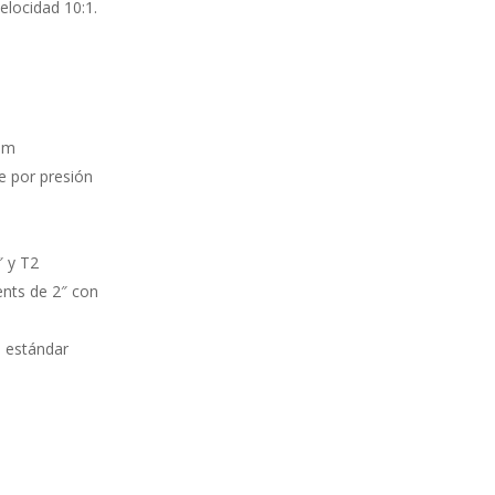
elocidad 10:1.
om
te por presión
″ y T2
ents de 2″ con
a estándar