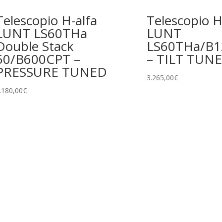
Telescopio H-alfa
Telescopio H
LUNT LS60THa
LUNT
Double Stack
LS60THa/B1
50/B600CPT –
– TILT TUN
PRESSURE TUNED
3.265,00
€
.180,00
€