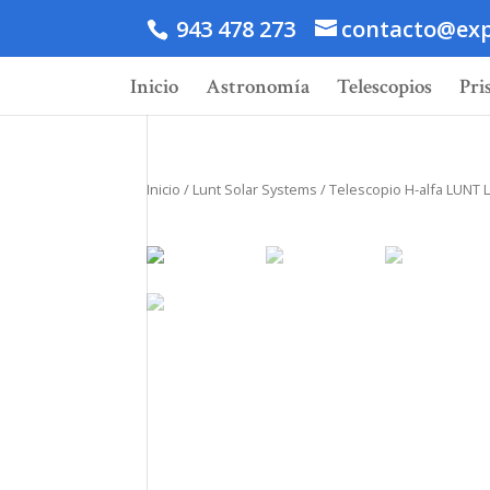
943 478 273
contacto@exp
Inicio
Astronomía
Telescopios
Pri
Inicio
/
Lunt Solar Systems
/ Telescopio H-alfa LUNT