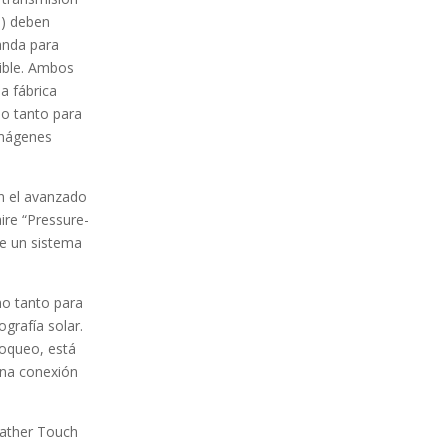
a) deben
anda para
sible. Ambos
a fábrica
do tanto para
imágenes
on el avanzado
ire “Pressure-
 de un sistema
no tanto para
grafía solar.
bloqueo, está
una conexión
eather Touch