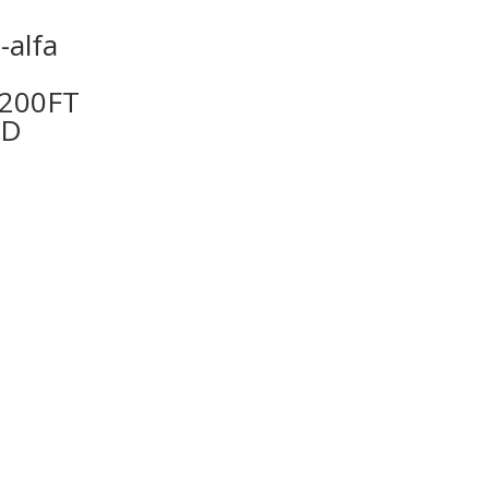
-alfa
200FT
ED