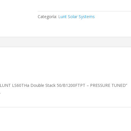
alfa
LUNT
LS60THa
Categoría:
Lunt Solar Systems
Double
Stack
50/B1200FTPT
–
PRESSURE
TUNED
cantidad
alfa LUNT LS60THa Double Stack 50/B1200FTPT – PRESSURE TUNED”
.