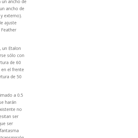
on un ancho de
n un ancho de
 y externo).
de ajuste
 Feather
, un Etalon
arse sólo con
rtura de 60
en el frente
rtura de 50
timado a 0.5
 se harán
xistente no
sitan ser
que ser
 fantasma
 transmisión