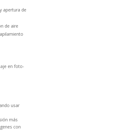
y apertura de
ón de aire
apilamiento
aje en foto-
eando usar
isión más
ágenes con