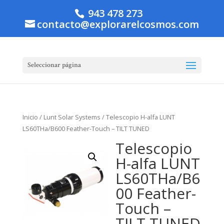
943 478 273
contacto@explorarelcosmos.com
Seleccionar página
Inicio
/
Lunt Solar Systems
/ Telescopio H-alfa LUNT
LS60THa/B600 Feather-Touch – TILT TUNED
Telescopio
H-alfa LUNT
LS60THa/B6
00 Feather-
Touch –
TILT TUNED