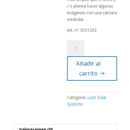
/ o planea hacer algunas
imágenes con una cámara
estándar.
Art. nº: 0551202
Telescopio
H-
alfa
Añadir al
LUNT
LS60THa/B600
carrito
Feather-
Touch
-
TILT
Categoría:
Lunt Solar
TUNED
Systems
cantidad
Valoraciones (0)