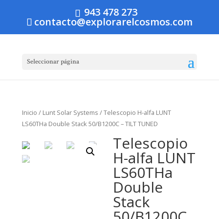
943 478 273
contacto@explorarelcosmos.com
Seleccionar página
Inicio
/
Lunt Solar Systems
/ Telescopio H-alfa LUNT
LS60THa Double Stack 50/B1200C – TILT TUNED
Telescopio
H-alfa LUNT
LS60THa
Double
Stack
50/B1200C