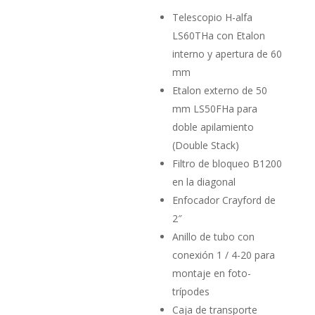
Telescopio H-alfa
LS60THa con Etalon
interno y apertura de 60
mm
Etalon externo de 50
mm LS50FHa para
doble apilamiento
(Double Stack)
Filtro de bloqueo B1200
en la diagonal
Enfocador Crayford de
2″
Anillo de tubo con
conexión 1 / 4-20 para
montaje en foto-
trípodes
Caja de transporte