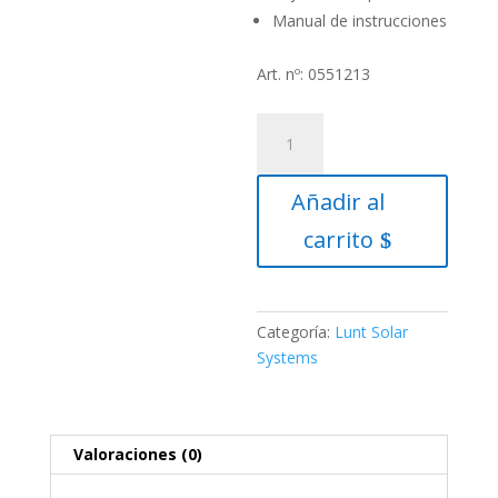
Manual de instrucciones
Art. nº: 0551213
Telescopio
H-
alfa
Añadir al
LUNT
LS60THa
carrito
Double
Stack
50/B1200C
–
Categoría:
Lunt Solar
TILT
Systems
TUNED
cantidad
Valoraciones (0)