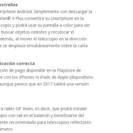
estrellas
rtphone
Android. Simplemente con descargar la
fari® 4 Plus convertirá su
smartphone
en la
scopio y podrá usar su pantalla a color para ver
, buscar objetos celestes y recolocar el
Además, al mover el telescopio en la dirección
a se desplaza simultáneamente sobre la carta
licación correcta
ción de pago disponible en la Playstore de
 con los iPhones ni iPads de Apple (dispositivos
 aunque parece que en 2017 saldrá una versión
ra raíles GP Vixen, es decir, que podrá instalar
io con raíl en el balancín y beneficiarse del
ente recomendado para telescopios reflectores
ámetro.