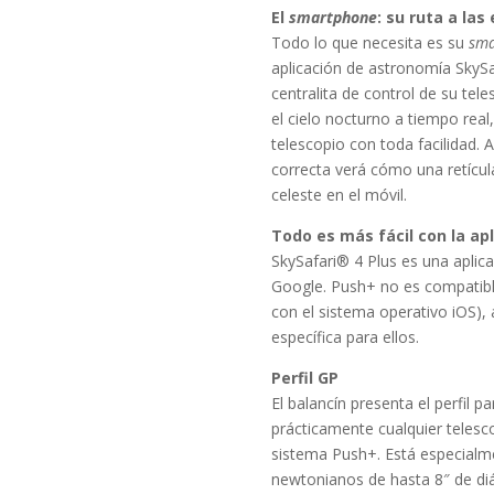
El
smartphone
: su ruta a las 
Todo lo que necesita es su
sma
aplicación de astronomía SkySa
centralita de control de su tele
el cielo nocturno a tiempo real
telescopio con toda facilidad. 
correcta verá cómo una retícul
celeste en el móvil.
Todo es más fácil con la ap
SkySafari® 4 Plus es una aplica
Google. Push+ no es compatible
con el sistema operativo iOS),
específica para ellos.
Perfil
GP
El balancín presenta el perfil pa
prácticamente cualquier telescop
sistema Push+. Está especialm
newtonianos de hasta 8″ de di