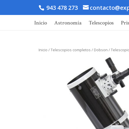
943 478 273
contacto@exp
Inicio
Astronomía
Telescopios
Pri
Inicio
/
Telescopios completos
/
Dobson
/ Telescopi