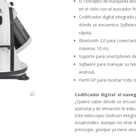
El concepto de búsqueda llev
en el cielo con el buscador 
Codificador digital integrad
dónde se encuentra.
Softwar
rápida.
Bluetooth 2.0 para conectars
máxima: 10 m).
Soporte para
smartphones
de
Software
para manejar su tele
Android.
Perfil GP para montar todo ti
Codificador digital: el nave
¿Quiere saber dónde se encuent
azimutal y de elevación le indi
Este telescopio Dobson integra
ecuatoriales. Aunque no sirve 
preocupe, ¡porque ya tiene uno