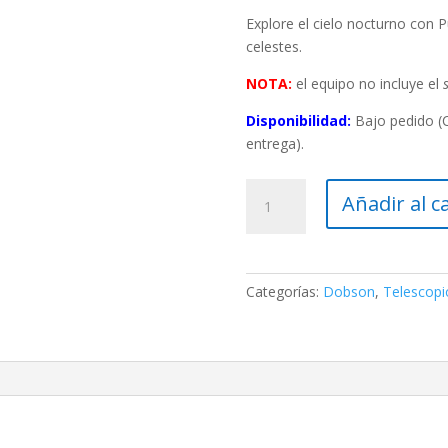
Explore el cielo nocturno con P
celestes.
NOTA:
el equipo no incluye el
Disponibilidad:
Bajo pedido (C
entrega).
Telescopio
Añadir al c
Dobson
Omegon
Push+
mini
Categorías:
Dobson
,
Telescopi
N
150/750
(Tubo
óptico
de
Sky
Watcher)