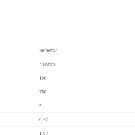
cantidad
Reflector
Newton
150
750
5
0,77
12,7