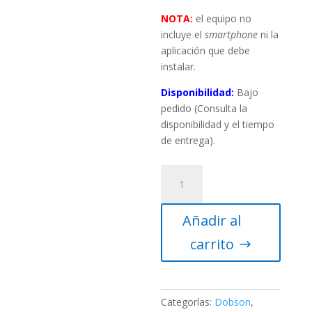
NOTA:
el equipo no
incluye el
smartphone
ni la
aplicación que debe
instalar.
Disponibilidad:
Bajo
pedido (Consulta la
disponibilidad y el tiempo
de entrega).
Telescopio
Dobson
Omegon
Añadir al
Push+
mini
carrito
N
150/750
Pro
cantidad
Categorías:
Dobson
,