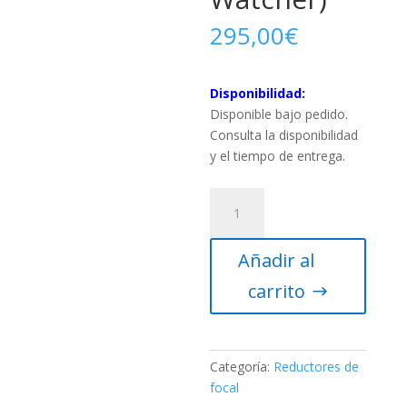
295,00
€
Disponibilidad:
Disponible bajo pedido.
Consulta la disponibilidad
y el tiempo de entrega.
Reductor/Corrector
0.85x
para
Añadir al
Refractor
80ED
carrito
(Sky-
Watcher)
cantidad
Categoría:
Reductores de
focal