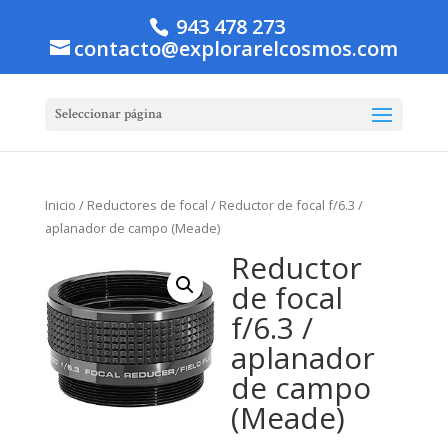
943 478 273
contacto@explorarelcosmos.com
Seleccionar página
Inicio
/
Reductores de focal
/ Reductor de focal f/6.3 /
aplanador de campo (Meade)
Reductor
de focal
f/6.3 /
aplanador
de campo
(Meade)