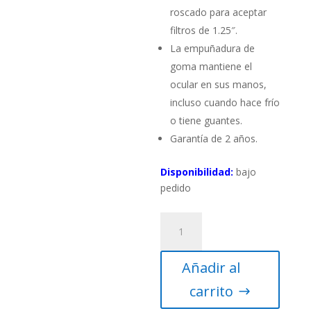
roscado para aceptar
filtros de 1.25″.
La empuñadura de
goma mantiene el
ocular en sus manos,
incluso cuando hace frío
o tiene guantes.
Garantía de 2 años.
Disponibilidad:
bajo
pedido
Ocular
Luminos
10
Añadir al
mm
1.25"
carrito
cantidad