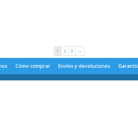
1
2
3
→
mos
Cómo comprar
Envíos y devoluciones
Garantí