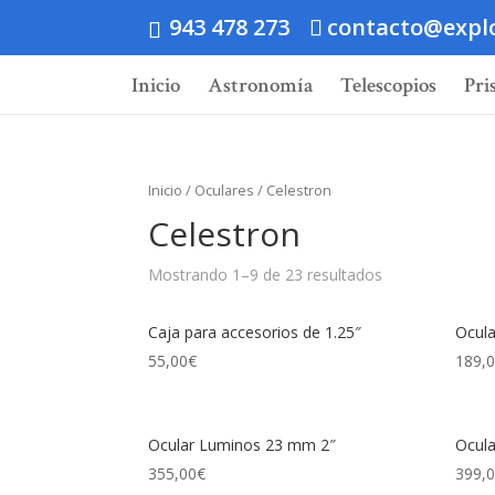
943 478 273
contacto@expl
Inicio
Astronomía
Telescopios
Pri
Inicio
/
Oculares
/ Celestron
Celestron
Mostrando 1–9 de 23 resultados
Caja para accesorios de 1.25″
Ocul
55,00
€
189,
Ocular Luminos 23 mm 2″
Ocul
355,00
€
399,