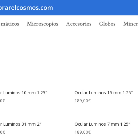
orarelcosmos.com
smáticos
Microscopios
Accesorios
Globos
Miner
ar Luminos 10 mm 1.25″
Ocular Luminos 15 mm 1.25″
00
€
189,00
€
ar Luminos 31 mm 2″
Ocular Luminos 7 mm 1.25″
00
€
189,00
€