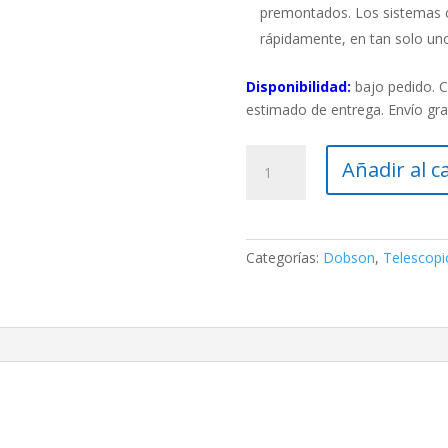
premontados. Los sistemas c
rápidamente, en tan solo un
Disponibilidad:
bajo pedido. 
estimado de entrega. Envío gra
Telescopio
Añadir al c
Dobson
Hubble
Optics
16″
Categorías:
Dobson
,
Telescopi
(406.4
mm)
f/4.5
Premium
Ultra
Light
cantidad