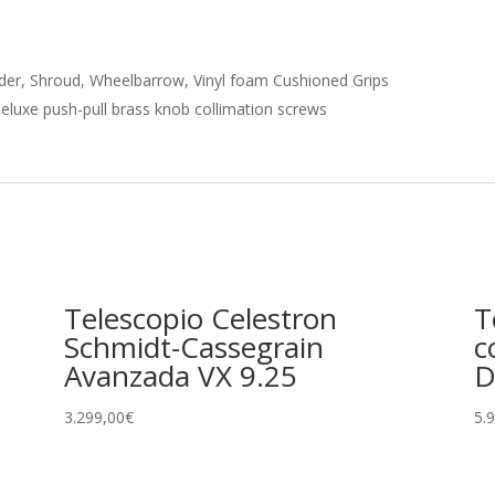
inder, Shroud, Wheelbarrow, Vinyl foam Cushioned Grips
 deluxe push-pull brass knob collimation screws
Telescopio Celestron
T
Schmidt-Cassegrain
c
Avanzada VX 9.25
D
3.299,00
€
5.