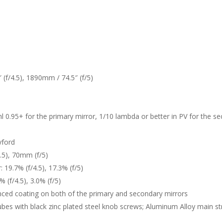
 (f/4.5), 1890mm / 74.5″ (f/5)
rehl 0.95+ for the primary mirror, 1/10 lambda or better in PV for the s
yford
.5), 70mm (f/5)
 19.7% (f/4.5), 17.3% (f/5)
 (f/4.5), 3.0% (f/5)
nced coating on both of the primary and secondary mirrors
bes with black zinc plated steel knob screws; Aluminum Alloy main s