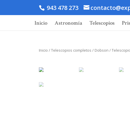
943 478 273
contacto@exp
Inicio
Astronomía
Telescopios
Pri
Inicio
/
Telescopios completos
/
Dobson
/ Telescopio