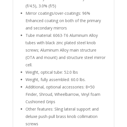
(f/4.5), 3.0% (f/5)
Mirror coatings/over-coatings: 96%
Enhanced coating on both of the primary
and secondary mirrors
Tube material: 6063-T6 Aluminum Alloy
tubes with black zinc plated steel knob
screws; Aluminum Alloy main structure
(OTA and mount) and structure steel mirror
cell.
Weight, optical tube: 52.0 lbs
Weight, fully assembled: 60.0 lbs.
Additional, optional accessories: 8×50
Finder, Shroud, Wheelbarrow, Vinyl foam
Cushioned Grips
Other features: Sling lateral support and
deluxe push-pull brass knob collimation
screws