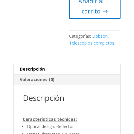
Añadir al
Optics
16″
carrito
(406.4
mm)
f/5
Premium
Categorías:
Dobson
,
Ultra
Telescopios completos
Light
cantidad
Descripción
Valoraciones (0)
Descripción
Características técnicas:
Optical design: Reflector