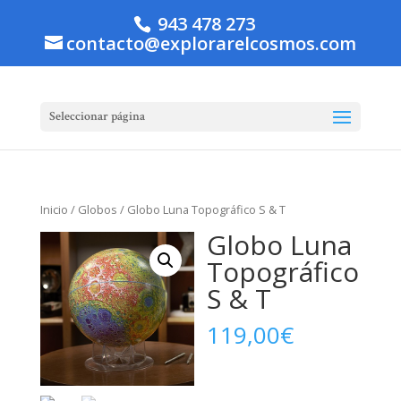
943 478 273
contacto@explorarelcosmos.com
Seleccionar página
Inicio
/
Globos
/ Globo Luna Topográfico S & T
Globo Luna
Topográfico
S & T
119,00
€