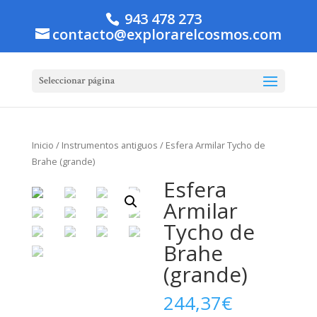
943 478 273
contacto@explorarelcosmos.com
Seleccionar página
Inicio
/
Instrumentos antiguos
/ Esfera Armilar Tycho de
Brahe (grande)
Esfera
Armilar
Tycho de
Brahe
(grande)
244,37
€