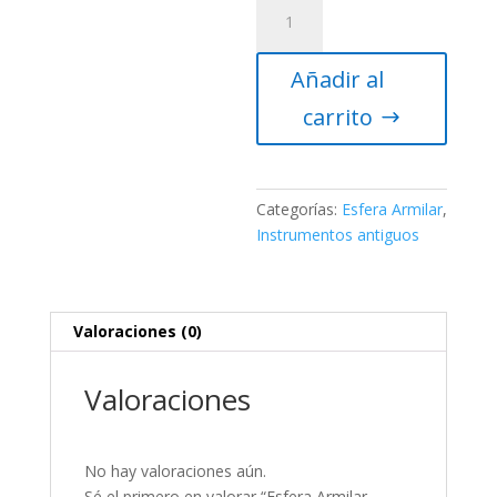
Esfera
Armilar
Tycho
Añadir al
de
Brahe
carrito
(grande)
cantidad
Categorías:
Esfera Armilar
,
Instrumentos antiguos
Valoraciones (0)
Valoraciones
No hay valoraciones aún.
Sé el primero en valorar “Esfera Armilar