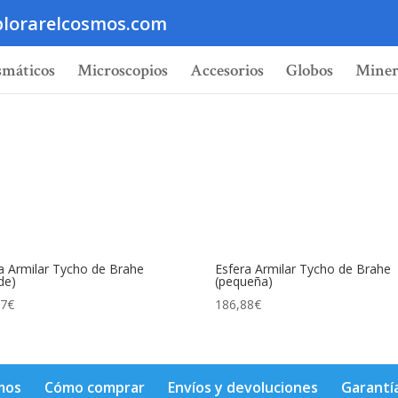
lorarelcosmos.com
smáticos
Microscopios
Accesorios
Globos
Miner
a Armilar Tycho de Brahe
Esfera Armilar Tycho de Brahe
de)
(pequeña)
37
€
186,88
€
mos
Cómo comprar
Envíos y devoluciones
Garantí