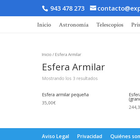
943 478 273
contacto@exp
Inicio
Astronomía
Telescopios
Pri
Inicio
/ Esfera Armilar
Esfera Armilar
Mostrando los 3 resultados
Esfera armilar pequeña
Esfer
(gran
35,00
€
244,
Aviso Legal
Privacidad
Quiénes so