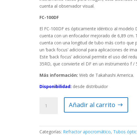
cuenta al observador visual.
FC-100DF
El FC-100DF es ópticamente idéntico al modelo 
cuenta con un enfocador mejorado de 6,89 cm.
cuenta con una longitud de tubo más corto que 
un ‘back focus’ adicional para aplicaciones de imag
Este ‘back focus’ adicional permite el uso del red
35RD, que convierte el DF en un instrumento f / 5
Más información:
Web de Takahashi America.
Disponibilidad:
desde distribuidor
Tubo
Añadir al carrito
óptico
Takahashi
FC-
100DC
Categorías:
Refractor apocromático
,
Tubos ópti
(completo