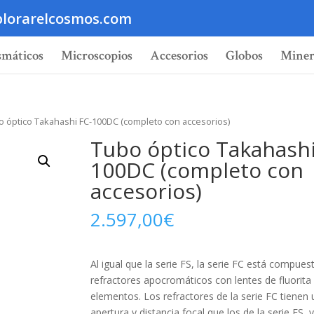
lorarelcosmos.com
smáticos
Microscopios
Accesorios
Globos
Miner
o óptico Takahashi FC-100DC (completo con accesorios)
Tubo óptico Takahashi
100DC (completo con
accesorios)
2.597,00
€
Al igual que la serie FS, la serie FC está compues
refractores apocromáticos con lentes de fluorita
elementos. Los refractores de la serie FC tienen
apertura y distancia focal que los de la serie FS, y