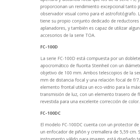
proporcionan un rendimiento excepcional tanto p
observador visual como para el astrofotógrafo. L
tiene su propio conjunto dedicado de reductores
aplanadores, y también es capaz de utilizar algu
accesorios de la serie TOA.
FC-100D
La serie FC-100D está compuesta por un doblet
apocromático de fluorita Steinheil con un diámet
objetivo de 100 mm. Ambos telescopios de la ser
mm de distancia focal y una relación focal de f/7.4
elemento frontal utiliza un eco-vidrio para la má
transmisión de luz, con un elemento trasero de fl
revestida para una excelente corrección de color.
FC-100DC
El modelo FC-100DC cuenta con un protector de r
un enfocador de piñón y cremallera de 5,59 cm. S
instrumento válido para imagen, está diseñado t