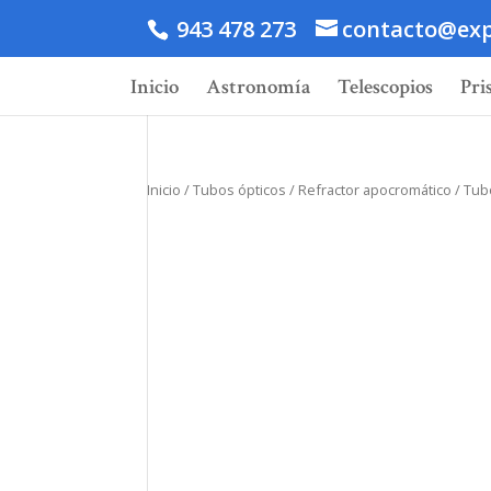
943 478 273
contacto@exp
Inicio
Astronomía
Telescopios
Pri
Inicio
/
Tubos ópticos
/
Refractor apocromático
/ Tub