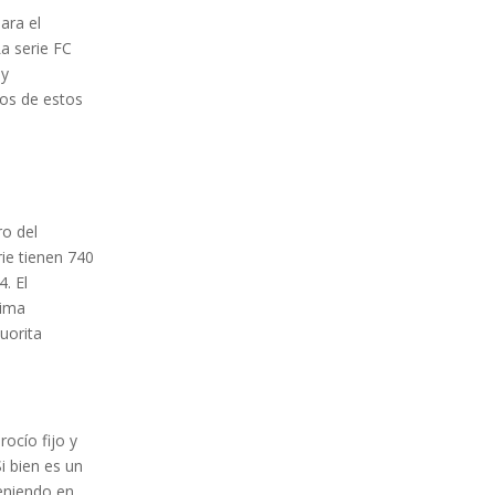
ara el
a serie FC
 y
nos de estos
e
ro del
ie tienen 740
. El
xima
uorita
ocío fijo y
i bien es un
eniendo en