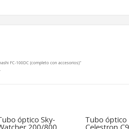
con
accesorios)
cantidad
ahashi FC-100DC (completo con accesorios)”
.
Tubo óptico Sky-
Tubo óptico
Watcher 200/800
Celestron C