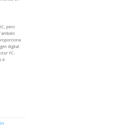
DC, pero
 También
proporciona
en digital.
uctor FC-
.4.
cos